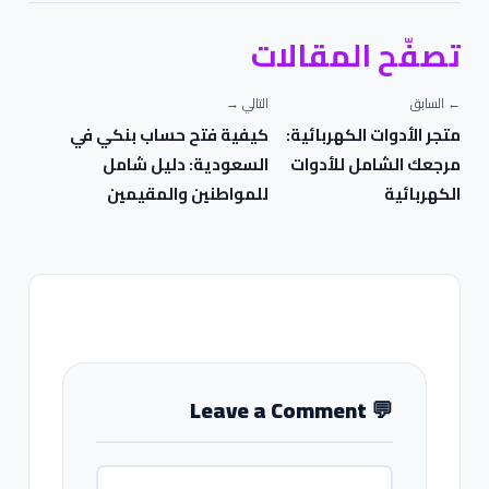
تصفّح المقالات
← السابق
التالي →
متجر الأدوات الكهربائية:
كيفية فتح حساب بنكي في
مرجعك الشامل للأدوات
السعودية: دليل شامل
الكهربائية
للمواطنين والمقيمين
Leave a Comment
💬