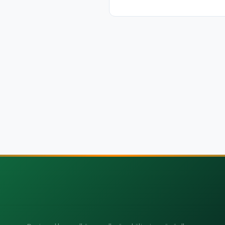
امامى