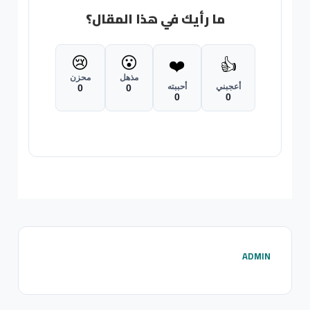
ما رأيك في هذا المقال؟
😢
😮
❤️
👍
مذهل
محزن
أعجبني
أحببته
0
0
0
0
ADMIN