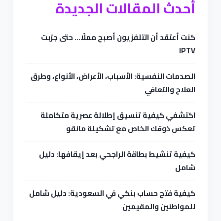
أحدث المقالات الجديدة
كنت أعتقد أن التلفزيون أصبح مملًا… حتى جرّبت
IPTV
الصدمات النفسية: الأسباب، الأعراض، الأنواع، وطرق
العلاج والتعافي
اكتشفي كيفية تنسيق إطلالة عصرية متكاملة
تعكس ذوقك الخاص مع تشكيلة مانقو
كيفية تنشيط بطاقة الراجحي بعد إيقافها: دليل
شامل
كيفية فتح حساب بنكي في السعودية: دليل شامل
للمواطنين والمقيمين