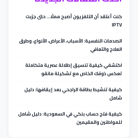
كنت أعتقد أن التلفزيون أصبح مملًا… حتى جرّبت
IPTV
الصدمات النفسية: الأسباب، الأعراض، الأنواع، وطرق
العلاج والتعافي
اكتشفي كيفية تنسيق إطلالة عصرية متكاملة
تعكس ذوقك الخاص مع تشكيلة مانقو
كيفية تنشيط بطاقة الراجحي بعد إيقافها: دليل
شامل
كيفية فتح حساب بنكي في السعودية: دليل شامل
للمواطنين والمقيمين