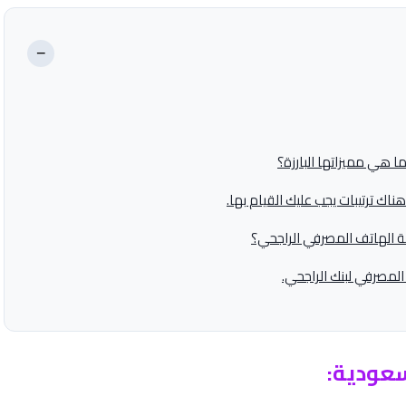
−
 هي مميزاتها البارزة؟
اك ترتيبات يجب عليك القيام بها.
ة الهاتف المصرفي الراجحي؟
لمصرفي لبنك الراجحي.
عودية: